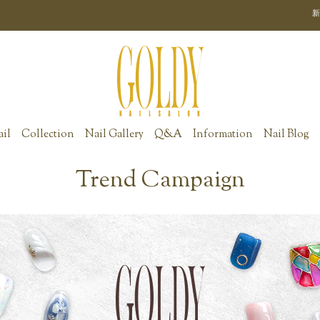
新
ail
Collection
Nail Gallery
Q&A
Information
Nail Blog
Trend Campaign