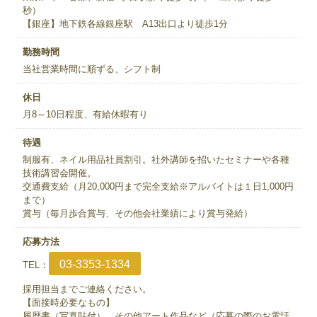
秒）
【銀座】地下鉄各線銀座駅 A13出口より徒歩1分
勤務時間
当社営業時間に順ずる、シフト制
休日
月8～10日程度、有給休暇有り
待遇
制服有、ネイル用品社員割引。社外講師を招いたセミナーや各種
技術講習会開催。
交通費支給（月20,000円まで完全支給※アルバイトは１日1,000円
まで）
賞与（毎月歩合賞与、その他会社業績により賞与発給）
応募方法
03-3353-1334
TEL：
採用担当までご連絡ください。
【面接時必要なもの】
履歴書（写真貼付）、その他アート作品など（応募の際のお電話