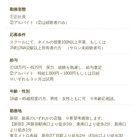
勤務形態
①正社員
②アルバイト（②は経験者のみ）
応募条件
スクールにて、ネイルの授業100h以上卒業、もしくは
JNE(JNA)2級以上所有者の方 （サロン未経験者可）
給与
①18万円～45万円 実力、経験を熟慮し、給与査定
②アルバイト 時給1,000円～1800円もしくは日給
※いずれも３ヶ月は試用
年齢・性別
18歳～45歳程度の方。男性・女性ともに可 ※年齢応相談。
勤務地
新宿、銀座のいずれかの店舗 ※希望考慮致します。
【新宿】JR新宿駅南口より徒歩3分、東南口より徒歩2分、新南口
より徒歩1分
東京メトロ各線、新宿3丁目駅より徒歩2分（E5出口より徒歩30