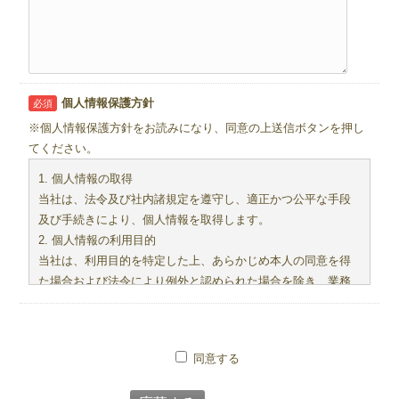
個人情報保護方針
必須
※個人情報保護方針をお読みになり、同意の上送信ボタンを押し
てください。
1. 個人情報の取得
当社は、法令及び社内諸規定を遵守し、適正かつ公平な手段
及び手続きにより、個人情報を取得します。
2. 個人情報の利用目的
当社は、利用目的を特定した上、あらかじめ本人の同意を得
た場合および法令により例外と認められた場合を除き、業務
の遂行上必要な限りにおいて個人情報を利用します。
3. 個人情報の管理
1） 当社は、個人情報をその利用目的の範囲内において、正確
同意する
かつ最新の内容に保ち、かつ安全に管理します。
2） 当社は、個人情報の漏えい、紛失および改ざんなどを防止