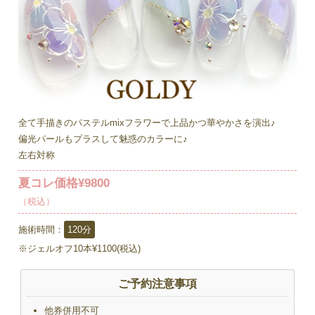
全て手描きのパステルmixフラワーで上品かつ華やかさを演出♪
偏光パールもプラスして魅惑のカラーに♪
左右対称
夏コレ価格¥9800
（税込）
施術時間：
120分
※ジェルオフ10本¥1100(税込)
ご予約注意事項
他券併用不可