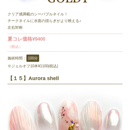
クリア感満載のシーバブルネイル！
チークネイルに水面の揺らぎがより映える♪
左右対称
夏コレ価格¥9400
（税込）
施術時間：
100分
※ジェルオフ10本¥1100(税込)
【１５】Aurora shell