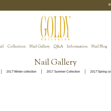
新
ail
Collection
Nail Gallery
Q&A
Information
Nail Blog
Nail Gallery
2017’Winter collection
2017 Summer Collection
2017’Spring col